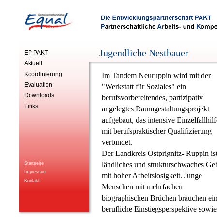
Jugendliche Nestbauer
EP PAKT
Aktuell
Koordinierung
Im Tandem Neuruppin wird mit der
Evaluation
"Werkstatt für Soziales" ein
Downloads
berufsvorbereitendes, partizipativ
Links
angelegtes Raumgestaltungsprojekt
aufgebaut, das intensive Einzelfallhilf
mit berufspraktischer Qualifizierung
verbindet.
Der Landkreis Ostprignitz- Ruppin ist
ländliches und strukturschwaches Geb
Startseite
Impressum
mit hoher Arbeitslosigkeit. Junge
Kontakt
Menschen mit mehrfachen
biographischen Brüchen brauchen eine
berufliche Einstiegsperspektive sowie