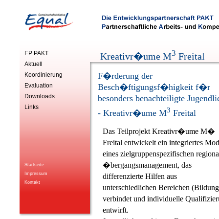
3
EP PAKT
Kreativr�ume M
Freital
Aktuell
F�rderung der
Koordinierung
Evaluation
Besch�ftigungsf�higkeit f�r
Downloads
besonders benachteiligte Jugendli
Links
3
- Kreativr�ume M
Freital
Das Teilprojekt Kreativr�ume M�
Freital entwickelt ein integriertes Mod
eines zielgruppenspezifischen regiona
�bergangsmanagement, das
Startseite
Impressum
differenzierte Hilfen aus
Kontakt
unterschiedlichen Bereichen (Bildun
verbindet und individuelle Qualifizi
entwirft.