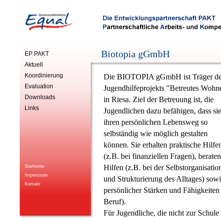
Biotopia gGmbH
EP PAKT
Aktuell
Koordinierung
Die BIOTOPIA gGmbH ist Träger d
Evaluation
Jugendhilfeprojekts "Betreutes Wohn
Downloads
in Riesa. Ziel der Betreuung ist, die
Links
Jugendlichen dazu befähigen, dass si
ihren persönlichen Lebensweg so
selbständig wie möglich gestalten
können. Sie erhalten praktische Hilfe
(z.B. bei finanziellen Fragen), berate
Hilfen (z.B. bei der Selbstorganisatio
Startseite
Impressum
und Strukturierung des Alltages) sow
Kontakt
persönlicher Stärken und Fähigkeiten
Beruf).
Für Jugendliche, die nicht zur Schule