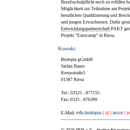
Berufsschulpflicht noch zu erfüllen h
Möglichkeit zur Teilnahme am Proj
beruflichen Qualifizierung und Besch
und jungen Erwachsenen. Dafür ges
Entwicklungspartnerschaft
PAKT geme
Projekt "Eurocamp" in Riesa.
Kontakt:
Biotopia gGmbH
Stefan Bauer
Kreuzstraße5
01587 Riesa
Tel.: 03525 - 877155
Fax: 0325 - 876399
E-Mail:
info.biotopia
( at )
arcor
( p
© 2026 IRIS e.V. - Institut für regio