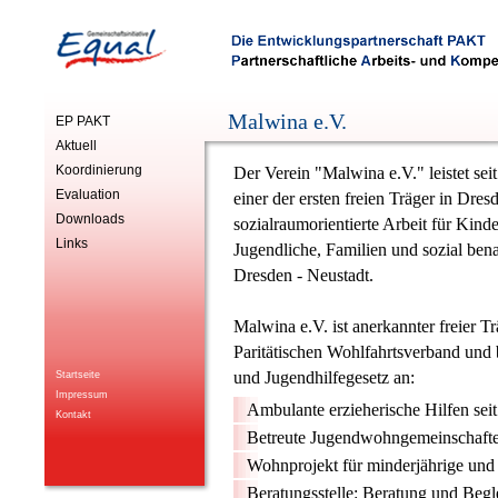
Malwina e.V.
EP PAKT
Aktuell
Koordinierung
Der Verein "Malwina e.V." leistet seit
Evaluation
einer der ersten freien Träger in Dres
Downloads
sozialraumorientierte Arbeit für Kinde
Links
Jugendliche, Familien und sozial ben
Dresden - Neustadt.
Malwina e.V. ist anerkannter freier T
Paritätischen Wohlfahrtsverband und 
und Jugendhilfegesetz an:
Startseite
Impressum
Ambulante erzieherische Hilfen sei
Kontakt
Betreute Jugendwohngemeinschafte
Wohnprojekt für minderjährige und 
Beratungsstelle: Beratung und Begl